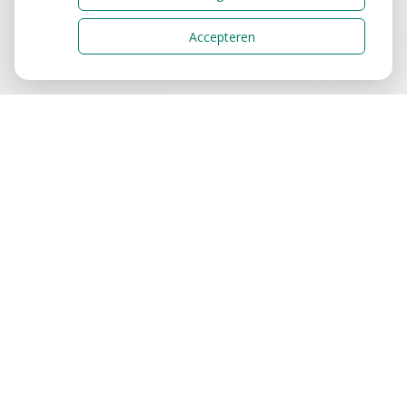
Accepteren
Uw Zorg Online
|
Beheer
Privacy verklaring
|
Cookie-instellingen
|
Voorwaarden
Welkom bij Apotheek De
Peeleres
Welkom in onze apotheek. Wij staan voor u klaar
om u te begeleiden met uw medicijngebruik, uw
vragen te beantwoorden en u van advies te