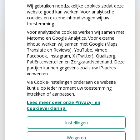
Wij gebruiken noodzakelijke cookies zodat deze
website goed kan werken. Voor analytische
cookies en externe inhoud vragen wij uw
toestemming.
Voor analytische cookies werken wij samen met
Matomo en Google Analytics. Voor externe
inhoud werken wij samen met Google (Maps,
Translate en Reviews), YouTube, Vimeo,
Facebook, Instagram, X (Twitter), Qualizorg,
Patiëntenvertellen en ZorgkaartNederland. Deze
partijen kunnen gegevens zoals uw IP-adres
verwerken.
Via Cookie-instellingen onderaan de website
kunt u op ieder moment uw toestemming
intrekken of aanpassen.
Lees meer over onze Privacy- en
Cookieverklaring.
U heeft geen toestemming gegeven
voor
externe inhoud
die nodig is om
dit te zien.
Instellingen
Cookie-instellingen wijzigen
Weigeren