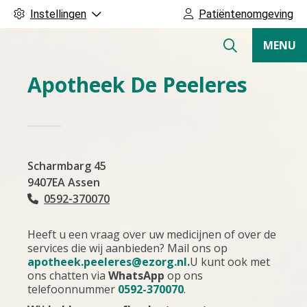
Instellingen
Patiëntenomgeving
Apotheek
MENU
De
Hoofdmenu
Peeleres
Apotheek De Peeleres
Scharmbarg
45
9407EA
Assen
0592-370070
Tel:
Heeft u een vraag over uw medicijnen of over de
services die wij aanbieden? Mail ons op
apotheek.peeleres@ezorg.nl.
U kunt ook met
ons chatten via
WhatsApp
op ons
telefoonnummer
0592-370070
.