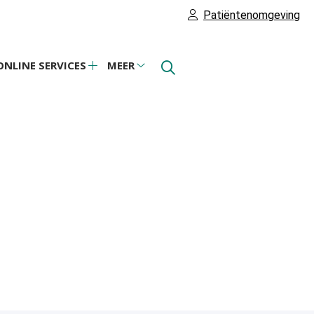
Patiëntenomgeving
ONLINE SERVICES
MEER
Online
Meer
theek
services
submenu
bmenu
submenu