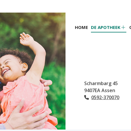
Hoofdmenu
HOME
DE APOTHEEK
De
apo
su
Scharmbarg
45
9407EA
Assen
0592-370070
Tel: